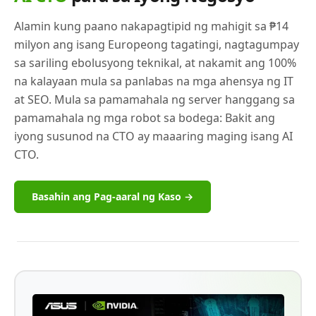
Alamin kung paano nakapagtipid ng mahigit sa ₱14
milyon ang isang Europeong tagatingi, nagtagumpay
sa sariling ebolusyong teknikal, at nakamit ang 100%
na kalayaan mula sa panlabas na mga ahensya ng IT
at SEO. Mula sa pamamahala ng server hanggang sa
pamamahala ng mga robot sa bodega: Bakit ang
iyong susunod na CTO ay maaaring maging isang AI
CTO.
Basahin ang Pag-aaral ng Kaso →