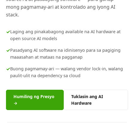
mong pagmamay-ari at kontrolado ang iyong AI
stack.
✓
Laging ang pinakabagong available na AI hardware at
open source AI models
✓
Pasadyang AI software na idinisenyo para sa pagiging
maaasahan at mataas na pagganap
✓
Buong pagmamay-ari — walang vendor lock-in, walang
paulit-ulit na dependency sa cloud
Humiling ng Presyo
Tuklasin ang AI
→
Hardware